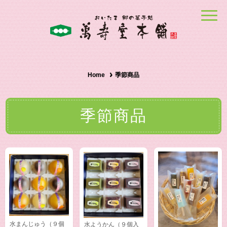
Home
季節商品
季節商品
水まんじゅう（９個
水ようかん（９個入