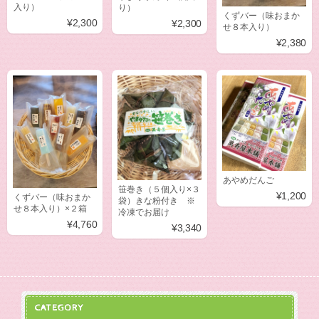
入り）
り）
くずバー（味おまか
¥2,300
¥2,300
せ８本入り）
¥2,380
あやめだんご
笹巻き（５個入り×３
¥1,200
くずバー（味おまか
袋）きな粉付き ※
せ８本入り）×２箱
冷凍でお届け
¥4,760
¥3,340
CATEGORY